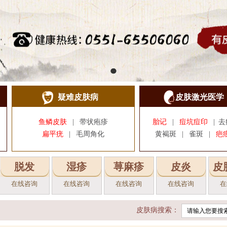
疑难皮肤病
皮肤激光医学
鱼鳞皮肤
|
带状疱疹
胎记
|
痘坑痘印
|
去
扁平疣
|
毛周角化
黄褐斑
|
雀斑
|
疤
脱发
湿疹
荨麻疹
皮炎
皮
在线咨询
在线咨询
在线咨询
在线咨询
在
皮肤病搜索：