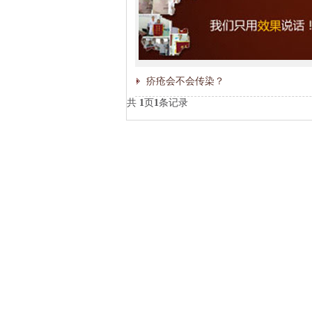
疥疮会不会传染？
共
1
页
1
条记录