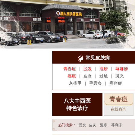
常见皮肤病
青春痘
|
脱发
|
湿疹
|
荨麻疹
痤疮
|
皮炎
|
过敏
|
斑秃
灰指甲
|
毛囊炎
|
瘙痒症
青春痘
八大中西医
特色诊疗
在线咨询
热门搜索：
脱发
皮炎
湿疹
荨麻疹