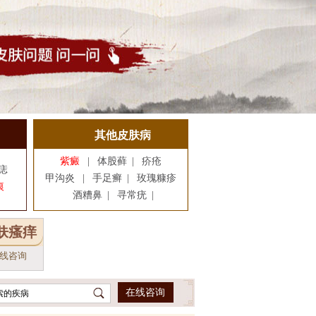
其他皮肤病
紫癜
|
体股藓
|
疥疮
痣
甲沟炎
|
手足癣
|
玫瑰糠疹
痕
酒糟鼻
|
寻常疣
|
肤瘙痒
线咨询
在线咨询