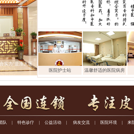
合实力"是淮大医
医院护士站
温馨舒适的医院病房
团队
|
特色诊疗
|
公益活动
|
病友交流
|
医院环境
|
来